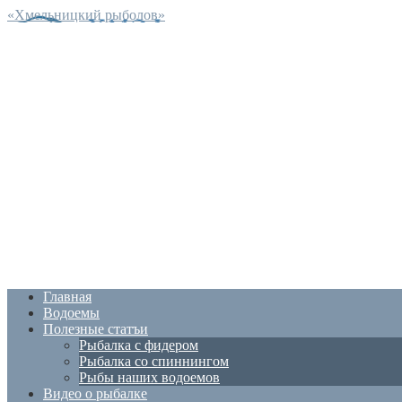
«Хмельницкий рыболов»
Главная
Водоемы
Полезные статъи
Рыбалка с фидером
Рыбалка со спиннингом
Рыбы наших водоемов
Видео о рыбалке