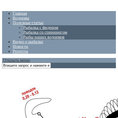
Главная
Водоемы
Полезные статъи
Рыбалка с фидером
Рыбалка со спиннингом
Рыбы наших водоемов
Видео о рыбалке
Новости
Рецепты
Открыть меню