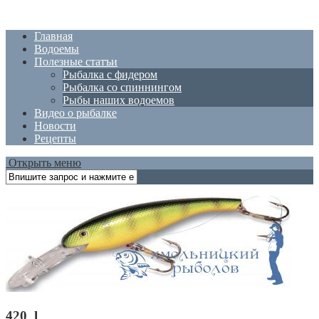
Главная
Водоемы
Полезные статъи
Рыбалка с фидером
Рыбалка со спиннингом
Рыбы наших водоемов
Видео о рыбалке
Новости
Рецепты
Открыть меню
420_l