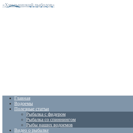
«Хмельницкий рыболов»
Главная
Водоемы
Полезные статъи
Рыбалка с фидером
Рыбалка со спиннингом
Рыбы наших водоемов
Видео о рыбалке