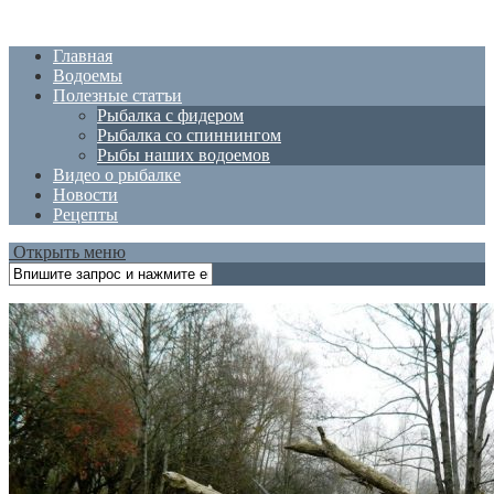
Главная
Водоемы
Полезные статъи
Рыбалка с фидером
Рыбалка со спиннингом
Рыбы наших водоемов
Видео о рыбалке
Новости
Рецепты
Открыть меню