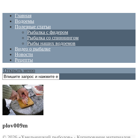
Главная
Водоемы
Полезные статъи
Рыбалка с фидером
Рыбалка со спиннингом
Рыбы наших водоемов
Видео о рыбалке
Новости
Рецепты
Открыть меню
plov009m
© 2026 «Хмельницкий рыболов» · Копирование материалов