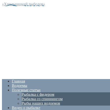
«Хмельницкий рыболов»
Главная
Водоемы
Полезные статъи
Рыбалка с фидером
Рыбалка со спиннингом
Рыбы наших водоемов
Видео о рыбалке