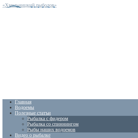
«Хмельницкий рыболов»
Главная
Водоемы
Полезные статъи
Рыбалка с фидером
Рыбалка со спиннингом
Рыбы наших водоемов
Видео о рыбалке