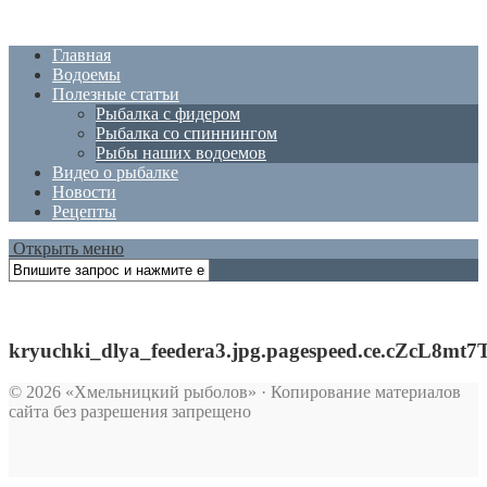
Главная
Водоемы
Полезные статъи
Рыбалка с фидером
Рыбалка со спиннингом
Рыбы наших водоемов
Видео о рыбалке
Новости
Рецепты
Открыть меню
kryuchki_dlya_feedera3.jpg.pagespeed.ce.cZcL8mt7
© 2026 «Хмельницкий рыболов» · Копирование материалов
сайта без разрешения запрещено