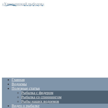
«Хмельницкий рыболов»
Главная
Водоемы
Полезные статъи
Рыбалка с фидером
Рыбалка со спиннингом
Рыбы наших водоемов
Видео о рыбалке