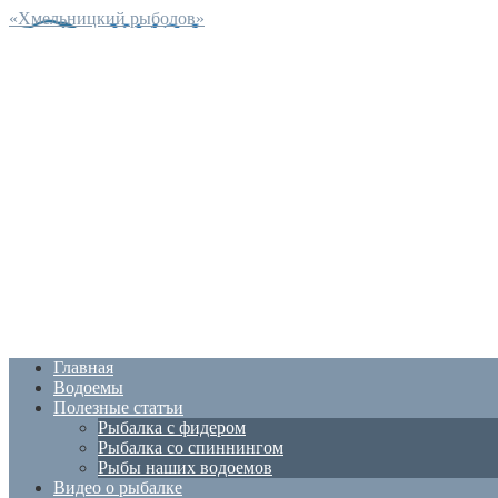
«Хмельницкий рыболов»
Главная
Водоемы
Полезные статъи
Рыбалка с фидером
Рыбалка со спиннингом
Рыбы наших водоемов
Видео о рыбалке