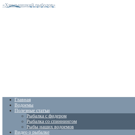
«Хмельницкий рыболов»
Главная
Водоемы
Полезные статъи
Рыбалка с фидером
Рыбалка со спиннингом
Рыбы наших водоемов
Видео о рыбалке