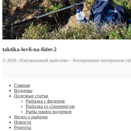
taktika-lovli-na-fider-2
© 2026 «Хмельницкий рыболов» · Копирование материалов сай
Главная
Водоемы
Полезные статъи
Рыбалка с фидером
Рыбалка со спиннингом
Рыбы наших водоемов
Видео о рыбалке
Новости
Рецепты