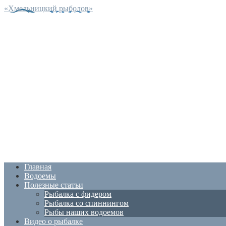
«Хмельницкий рыболов»
Главная
Водоемы
Полезные статъи
Рыбалка с фидером
Рыбалка со спиннингом
Рыбы наших водоемов
Видео о рыбалке