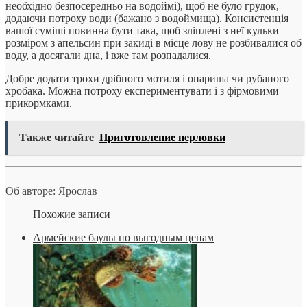
необхідно безпосередньо на водоймі), щоб не було грудок,
додаючи потроху води (бажано з водоймища). Консистенція
вашої суміші повинна бути така, щоб зліплені з неї кульки
розміром з апельсин при закиді в місце лову не розбивалися об
воду, а досягали дна, і вже там розпадалися.
Добре додати трохи дрібного мотиля і опариша чи рубаного
хробака. Можна потроху експериментувати і з фірмовими
прикормками.
Также читайте
Приготовление перловки
Об авторе: Ярослав
Похожие записи
Армейские баулы по выгодным ценам