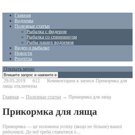
Главная
Водоемы
Полезные статъи
Рыбалка с фидером
Рыбалка со спиннингом
Рыбы наших водоемов
Видео о рыбалке
Новости
Рецепты
Открыть меню
29.05.2019
612
Комментарии
к записи Прикормка для
ляща
отключены
Главная
→
Полезные статъи
→
Прикормка для ляща
Прикормка для ляща
Прикормка — це половина успіху (якщо не більше) вашої
риболовлі. До неї треба ставитися з…