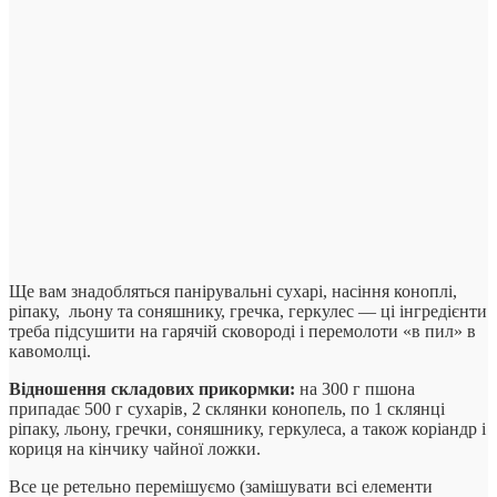
Ще вам знадобляться панірувальні сухарі, насіння коноплі,
ріпаку, льону та соняшнику, гречка, геркулес — ці інгредієнти
треба підсушити на гарячій сковороді і перемолоти «в пил» в
кавомолці.
Відношення складових прикормки:
на 300 г пшона
припадає 500 г сухарів, 2 склянки конопель, по 1 склянці
ріпаку, льону, гречки, соняшнику, геркулеса, а також коріандр і
кориця на кінчику чайної ложки.
Все це ретельно перемішуємо (замішувати всі елементи