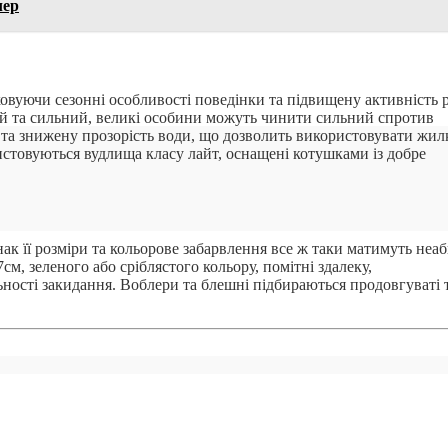
лер
ховуючи сезонні особливості поведінки та підвищену активність р
кий та сильний, великі особини можуть чинити сильний спротив
 та знижену прозорість води, що дозволить використовувати жил
истовуються вудлища класу лайт, оснащені котушками із добре
к її розміри та кольорове забарвлення все ж таки матимуть неа
м, зеленого або сріблястого кольору, помітні здалеку,
ьності закидання. Воблери та блешні підбираються продовгуваті 