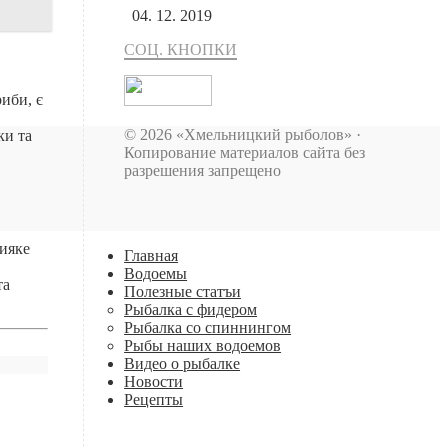
04. 12. 2019
СОЦ. КНОПКИ
иби, є
© 2026 «Хмельницкий рыболов» ·
ки та
Копирование материалов сайта без
разрешения запрещено
бияке
Главная
Водоемы
та
Полезные статъи
Рыбалка с фидером
Рыбалка со спиннингом
Рыбы наших водоемов
Видео о рыбалке
Новости
Рецепты