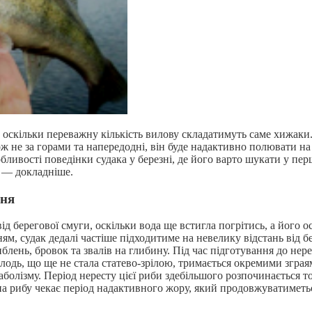
, оскільки переважну кількість вилову складатимуть саме хижаки
ож не за горами та напередодні, він буде надактивно полювати на
бливості поведінки судака у березні, де його варто шукати у пе
і — докладніше.
ння
ід берегової смуги, оскільки вода ще встигла погрітись, а його 
м, судак дедалі частіше підходитиме на невелику відстань від бе
лень, бровок та звалів на глибину. Під час підготування до нере
лодь, що ще не стала статево-зрілою, тримається окремими зграя
болізму. Період нересту цієї риби здебільшого розпочинається то
на рибу чекає період надактивного жору, який продовжуватиметь