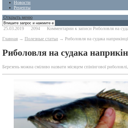
Новости
Рецепты
Открыть меню
25.03.2019
2094
Комментарии
к записи Риболовля на суд
Главная
→
Полезные статъи
→
Риболовля на судака наприкінці
Риболовля на судака наприкін
Березень можна сміливо назвати місяцем спінінгової риболовлі