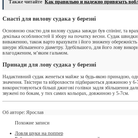
Также читайте
Как правильно и надежно привязать воб
Снасті для вилову судака у березні
Основною снастю для вилову судака завжди був спінінг, та вра
декілька особливостей її збору на початку весни. Судак швид
виваженню, також варто врахувати і його знижену обережність
шнури збільшеного діаметру. Здебільшого, для його лову викор
влагодженим, м’яким гальмом.
Принади для лову судака у березні
Надактивний судак женеться майже за будь-якою принадою, одна
значення. Твістери та віброхвости підбираються довжиною у 6-7с
використовуються більші джигові голівки задля збільшення дал
звужені по бокам, у тих самих кольорах, довжиною у 5-7см.
Об авторе: Ярослав
Похожие записи
Ловля щуки на поппер