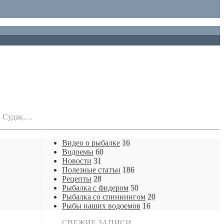
и. Судак,…
Видео о рыбалке
16
Водоемы
60
Новости
31
Полезные статъи
186
Рецепты
28
Рыбалка с фидером
50
Рыбалка со спиннингом
20
Рыбы наших водоемов
16
СВЕЖИЕ ЗАПИСИ