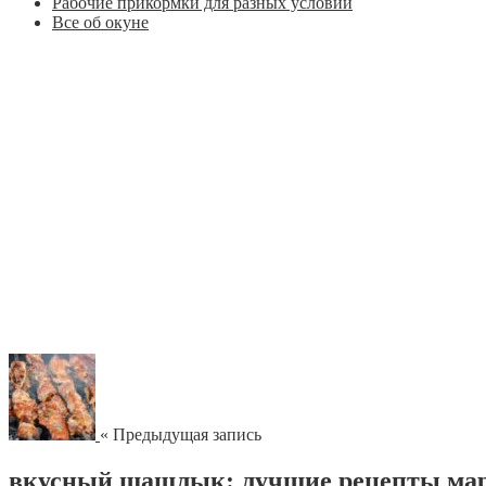
Рабочие прикормки для разных условий
Все об окуне
« Предыдущая запись
вкусный шашлык: лучшие рецепты ма