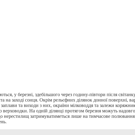
ються, у березні, здебільшого через годину-півтори після світанк
та на заході сонця. Окрім рельєфних ділянок донної поверхні, ва
заплави та виходи з них, окраїни мілководдя та залежи коряжник
о верховодки. На одній ділянці протягом березня можуть надовг
 до нерестилищ затримуватиметься лише на тимчасове полювання
нь.