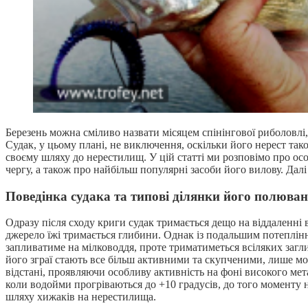
Березень можна сміливо назвати місяцем спінінгової риболовлі
Судак, у цьому плані, не виключення, оскільки його нерест так
своєму шляху до нерестилищ. У цій статті ми розповімо про осо
чергу, а також про найбільш популярні засоби його вилову. Дал
Поведінка судака та типові ділянки його полюва
Одразу після сходу криги судак тримається дещо на віддаленні в
джерело їжі тримається глибини. Однак із подальшим потепління
запливатиме на мілководдя, проте триматиметься всіляких заглиб
його зграї стають все більш активними та скупченими, лише мо
відстані, проявляючи особливу активність на фоні високого мета
коли водойми прогріваються до +10 градусів, до того моменту 
шляху хижаків на нерестилища.