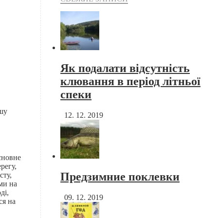
Як подалати відсутність
клювання в період літньої
спеки
.
ршу
12. 12. 2019
основне
регу,
Предзимние поклевки
сту,
ми на
ді,
09. 12. 2019
ся на