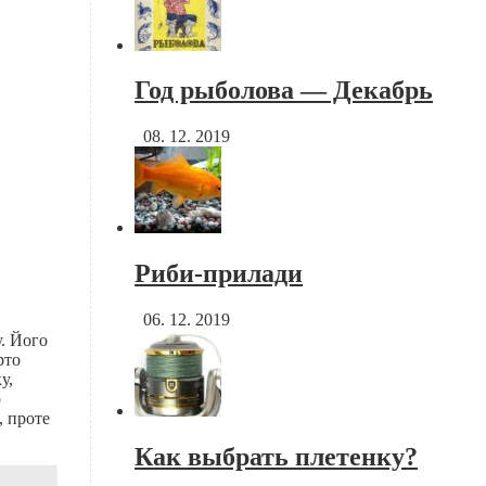
Год рыболова — Декабрь
08. 12. 2019
Риби-прилади
06. 12. 2019
у. Його
рто
у,
о
, проте
Как выбрать плетенку?