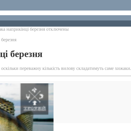
ака наприкінці березня
отключены
 березня
ці березня
, оскільки переважну кількість вилову складатимуть саме хижак