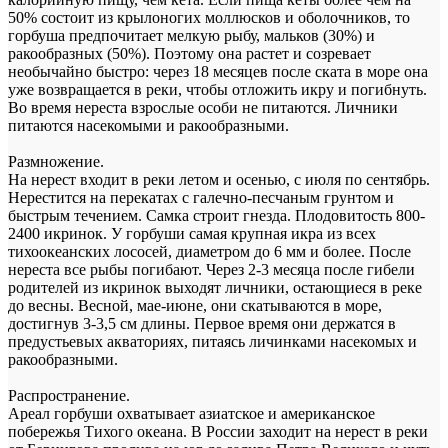
50% состоит из крылоногих моллюсков и оболочников, то
горбуша предпочитает мелкую рыбу, мальков (30%) и
ракообразных (50%). Поэтому она растет и созревает
необычайно быстро: через 18 месяцев после ската в море она
уже возвращается в реки, чтобы отложить икру и погибнуть.
Во время нереста взрослые особи не питаются. Личники
питаются насекомыми и ракообразными.
Размножение.
На нерест входит в реки летом и осенью, с июля по сентябрь.
Нерестится на перекатах с галечно-песчаным грунтом и
быстрым течением. Самка строит гнезда. Плодовитость 800-
2400 икринок. У горбуши самая крупная икра из всех
тихоокеанских лососей, диаметром до 6 мм и более. После
нереста все рыбы погибают. Через 2-3 месяца после гибели
родителей из икринок выходят личники, остающиеся в реке
до весны. Весной, мае-июне, они скатываются в море,
достигнув 3-3,5 см длины. Первое время они держатся в
предустьевых акваториях, питаясь личинками насекомых и
ракообразными.
Распространение.
Ареал горбуши охватывает азиатское и американское
побережья Тихого океана. В России заходит на нерест в реки