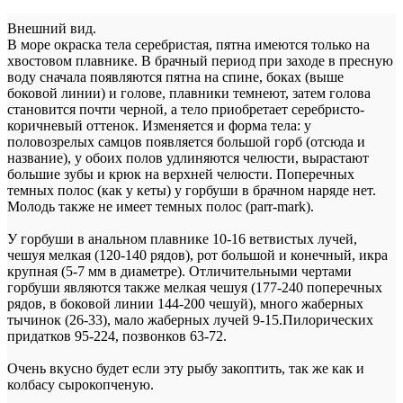
Внешний вид.
В море окраска тела серебристая, пятна имеются только на
хвостовом плавнике. В брачный период при заходе в пресную
воду сначала появляются пятна на спине, боках (выше
боковой линии) и голове, плавники темнеют, затем голова
становится почти черной, а тело приобретает серебристо-
коричневый оттенок. Изменяется и форма тела: у
половозрелых самцов появляется большой горб (отсюда и
название), у обоих полов удлиняются челюсти, вырастают
большие зубы и крюк на верхней челюсти. Поперечных
темных полос (как у кеты) у горбуши в брачном наряде нет.
Молодь также не имеет темных полос (parr-mark).
У горбуши в анальном плавнике 10-16 ветвистых лучей,
чешуя мелкая (120-140 рядов), рот большой и конечный, икра
крупная (5-7 мм в диаметре). Отличительными чертами
горбуши являются также мелкая чешуя (177-240 поперечных
рядов, в боковой линии 144-200 чешуй), много жаберных
тычинок (26-33), мало жаберных лучей 9-15.Пилорических
придатков 95-224, позвонков 63-72.
Очень вкусно будет если эту рыбу закоптить, так же как и
колбасу сырокопченую.