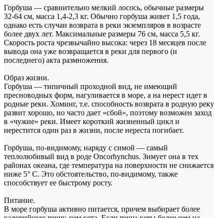
Горбуша — сравнительно мелкий лосось, обычные размеры
32-64 см, масса 1,4-2,3 кг. Обычно горбуша живет 1,5 года,
однако есть случаи возврата в реки экземпляров в возрасте
более двух лет. Максимальные размеры 76 см, масса 5,5 кг.
Скорость роста чрезвычайно высока: через 18 месяцев после
вывода она уже возвращается в реки для первого (и
последнего) акта размножения.
Образ жизни.
Горбуша — типичный проходной вид, не имеющий
пресноводных форм, нагуливается в море, а на нерест идет в
родные реки. Хоминг, т.е. способность возврата в родную реку
развит хорошо, но часто дает «сбой», поэтому возможен заход
в «чужие» реки. Имеет короткий жизненный цикл и
нерестится один раз в жизни, после нереста погибает.
Горбуша, по-видимому, наряду с симой — самый
теплолюбивый вид в роде Oncorhynchus. Зимует она в тех
районах океана, где температура на поверхности не снижается
ниже 5° С. Это обстоятельство, по-видимому, также
способствует ее быстрому росту.
Питание.
В море горбуша активно питается, причем выбирает более
калорийную пищу, чем кета. Если пища кеты более чем на