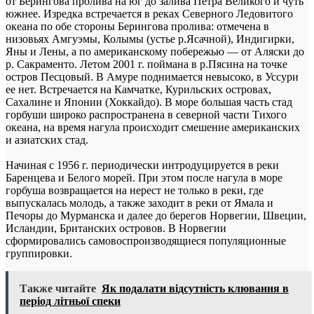
от Берингова пролива на юг до залива Петра Великого и чуть
южнее. Изредка встречается в реках Северного Ледовитого
океана по обе стороны Берингова пролива: отмечена в
низовьях Амгуэмы, Колымы (устье р.Ясачной), Индигирки,
Яны и Лены, а по американскому побережью — от Аляски до
р. Сакраменто. Летом 2001 г. поймана в р.Пясина на точке
остров Песцовый. В Амуре поднимается невысоко, в Уссури
ее нет. Встречается на Камчатке, Курильских островах,
Сахалине и Японии (Хоккайдо). В море большая часть стад
горбуши широко распространена в северной части Тихого
океана, на время нагула происходит смешение американских
и азиатских стад.
Начиная с 1956 г. периодически интродуцируется в реки
Баренцева и Белого морей. При этом после нагула в море
горбуша возвращается на нерест не только в реки, где
выпускалась молодь, а также заходит в реки от Ямала и
Печоры до Мурманска и далее до берегов Норвегии, Швеции,
Исландии, Британских островов. В Норвегии
сформировались самовоспроизводящиеся популяционные
группировки.
Также читайте
Як подалати відсутність клювання в
період літньої спеки