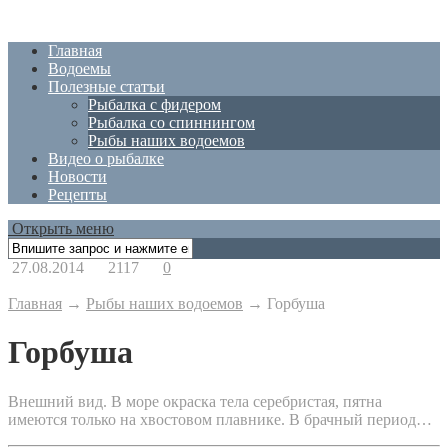
Главная
Водоемы
Полезные статъи
Рыбалка с фидером
Рыбалка со спиннингом
Рыбы наших водоемов
Видео о рыбалке
Новости
Рецепты
Открыть меню
27.08.2014
2117
0
Главная
→
Рыбы наших водоемов
→
Горбуша
Горбуша
Внешний вид. В море окраска тела серебристая, пятна
имеются только на хвостовом плавнике. В брачный период…