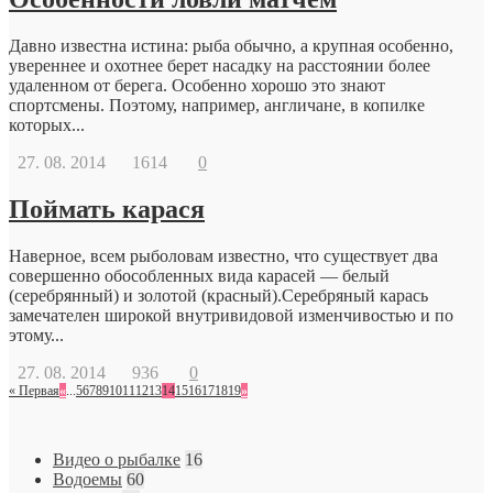
Давно известна истина: рыба обычно, а крупная особенно,
увереннее и охотнее берет насадку на расстоянии более
удаленном от берега. Особенно хорошо это знают
спортсмены. Поэтому, например, англичане, в копилке
которых...
27. 08. 2014
1614
0
Поймать карася
Наверное, всем рыболовам известно, что существует два
совершенно обособленных вида карасей — белый
(серебрянный) и золотой (красный).Серебряный карась
замечателен широкой внутривидовой изменчивостью и по
этому...
27. 08. 2014
936
0
« Первая
«
...
5
6
7
8
9
10
11
12
13
14
15
16
17
18
19
»
Видео о рыбалке
16
Водоемы
60