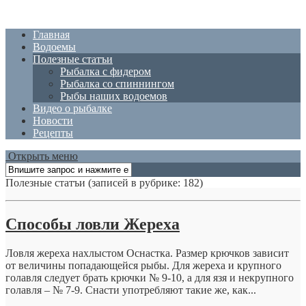
Главная
Водоемы
Полезные статъи
Рыбалка с фидером
Рыбалка со спиннингом
Рыбы наших водоемов
Видео о рыбалке
Новости
Рецепты
Открыть меню
Полезные статъи
(записей в рубрике: 182)
Способы ловли Жереха
Ловля жереха нахлыстом Оснастка. Размер крючков зависит
от величины попадающейся рыбы. Для жереха и крупного
голавля следует брать крючки № 9-10, а для язя и некрупного
голавля – № 7-9. Снасти употребляют такие же, как...