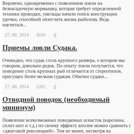
Вероятно, одновременно с появлением ловли на
безнасадочную мормышку, которая требует определенной
техники проводки, умельцы начали поиск конструкции
удочки, способной облегчить жизнь рыболову. Ведь
научиться...
27. 08. 2014
3016
0
Приемы ловли Судака.
Очевидно, что судак столь крупного размера, о котором мы
говорим, довольно редок. По опыту ловли получается, что
поведение столь крупных рыб отличается от стереотипов,
присущих более мелким судакам. Обычно судаки...
27. 08. 2014
1282
0
Отводной поводок (необходимый
минимум)
Появление всевозможных поводковых оснасток (каролина,
сплит-шот и т.д.) по своему эффекту вполне можно сравнить с
«джиговой революцией». Тем не менее, несмотря на